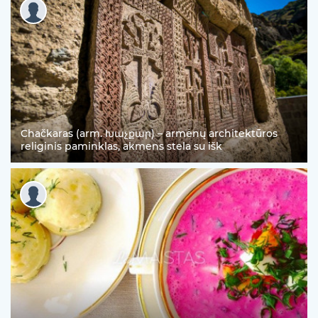
Chačkaras (arm. Խաչքար) – armėnų architektūros
religinis paminklas, akmens stela su išk