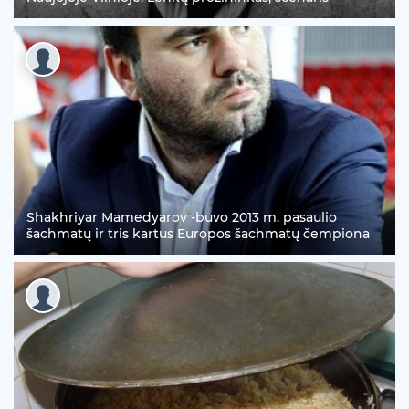
Shakhriyar Mamedyarov -buvo 2013 m. pasaulio
šachmatų ir tris kartus Europos šachmatų čempiona