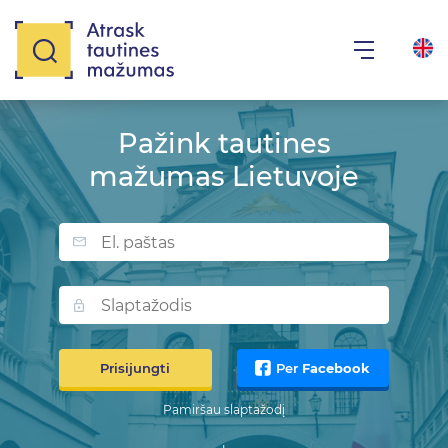
Pažink tautines
mažumas Lietuvoje
Prisijungti
Per
Facebook
Pamiršau slaptažodį