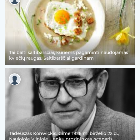
Tai balti šaltibarščiai, kuriems pagaminti naudojamas
kviečių raugas. Šaltibarščiai gardinam
Tadeuszas Konwickis. Gimė 1926 m. birželio 22 d.,
Naujojoje Vilnioje. Lenkų prozininkas, scenaris