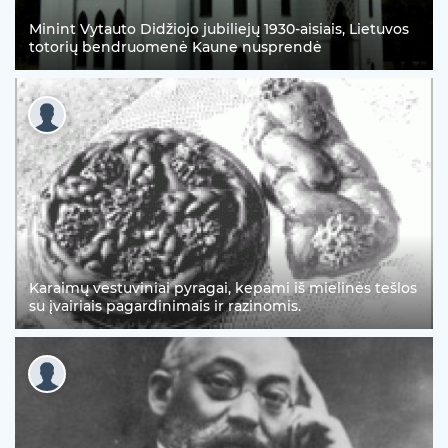
Minint Vytauto Didžiojo jubiliejų 1930-aisiais, Lietuvos
totorių bendruomenė Kaune nusprendė
Karaimų vestuviniai pyragai, kepami iš mielinės tešlos
su įvairiais pagardinimais ir razinomis.