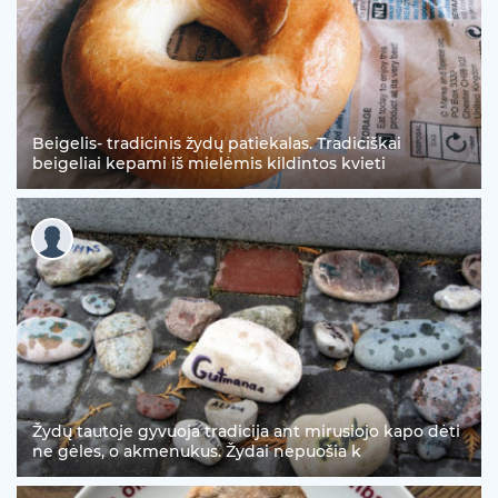
Beigelis- tradicinis žydų patiekalas. Tradiciškai
beigeliai kepami iš mielėmis kildintos kvieti
Žydų tautoje gyvuoja tradicija ant mirusiojo kapo dėti
ne gėles, o akmenukus. Žydai nepuošia k