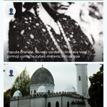
Papuša (Panelė, tikrasis vardas Bronisjava Vals) –
pirmoji romų tautybės moteris, rašiusi poe