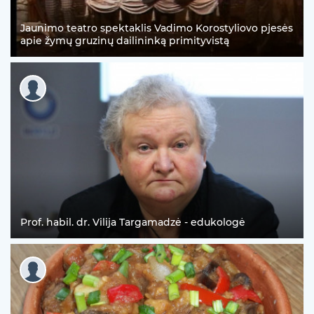
Jaunimo teatro spektaklis Vadimo Korostyliovo pjesės
apie žymų gruzinų dailininką primityvistą
Prof. habil. dr. Vilija Targamadzė - edukologė