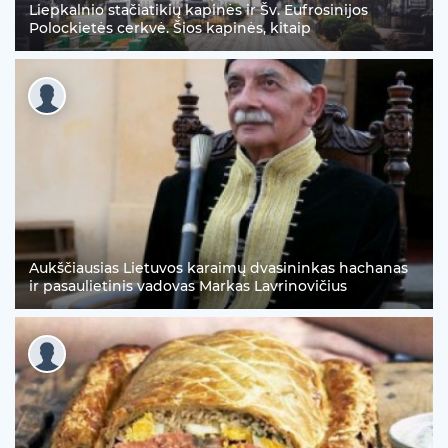
Liepkalnio stačiatikių kapinės ir Šv. Eufrosinijos
Polockietės cerkvė. Šios kapinės, kitaip
Aukščiausias Lietuvos karaimų dvasininkas hachanas
ir pasaulietinis vadovas Markas Lavrinovičius