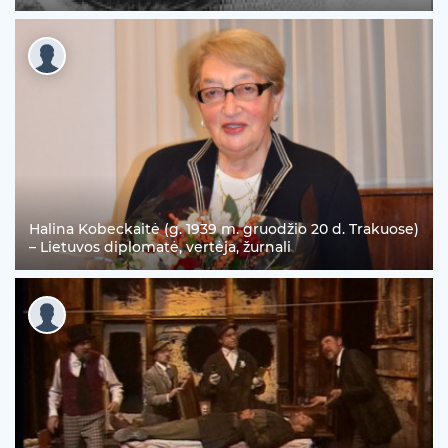
Halina Kobeckaitė (g. 1939 m. gruodžio 20 d. Trakuose)
– Lietuvos diplomatė, vertėja, žurnali