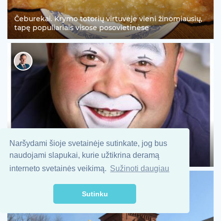
Čeburekai. Krymo totorių virtuvėje vieni žinomiausių,
tapę populiariais visose posovietinėse
Naršydami šioje svetainėje sutinkate, jog bus
Albertas Chazbijavičius (g. 1972 m. vasario 18 d.
Alytuje) – profesionalaus cirko artistas: kloun
naudojami slapukai, kurie užtikrina deramą
interneto svetainės veikimą.
Sužinoti daugiau
Sutinku