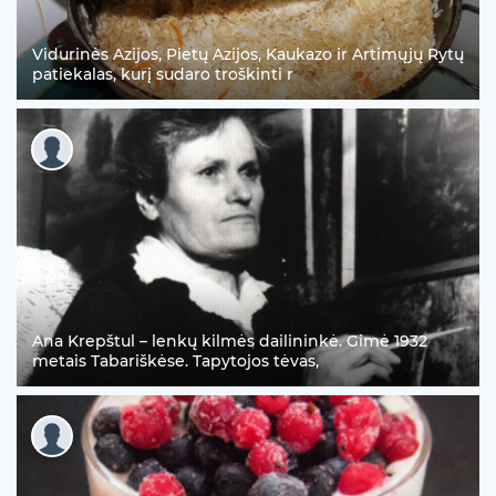
Vidurinės Azijos, Pietų Azijos, Kaukazo ir Artimųjų Rytų
patiekalas, kurį sudaro troškinti r
Ana Krepštul – lenkų kilmės dailininkė. Gimė 1932
metais Tabariškėse. Tapytojos tėvas,