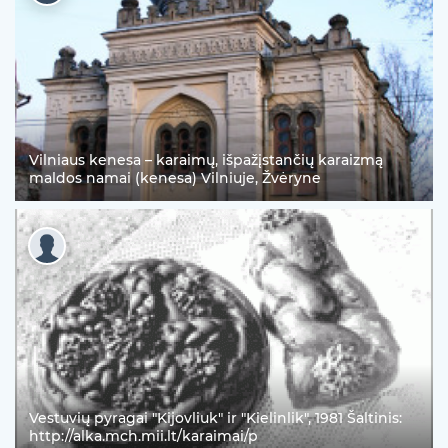
Vilniaus kenesa – karaimų, išpažįstančių karaizmą
maldos namai (kenesa) Vilniuje, Žvėryne
Vestuvių pyragai "Kijovliuk" ir "Kielinlik", 1981 Šaltinis:
http://alka.mch.mii.lt/karaimai/p