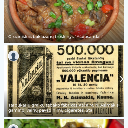
Gruziniškas baklažanų troškinys “Ačepsandali”
Tarpukariu graikų tabako fabrikas Kai a M. N. Asimakis
gamino įvairių pavadinimų cigaretes. Šta