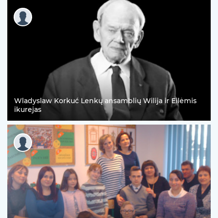
Wladyslaw Korkuć Lenkų ansamblių Wilija ir Eilėmis
ikurejas