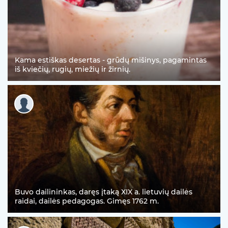
Kama estiškas desertas - grūdų mišinys, pagamintas
iš kviečių, rugių, miežių ir žirnių.
Buvo dailininkas, daręs įtaką XIX a. lietuvių dailės
raidai, dailės pedagogas. Gimęs 1762 m.