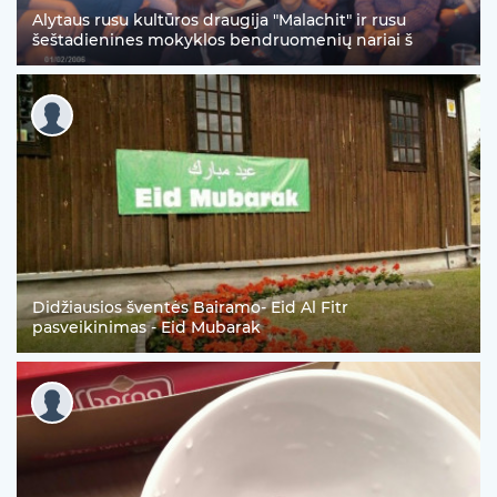
Alytaus rusu kultūros draugija "Malachit" ir rusu
šeštadienines mokyklos bendruomenių nariai š
Didžiausios šventės Bairamo- Eid Al Fitr
pasveikinimas - Eid Mubarak