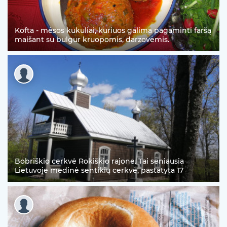
Kofta - mėsos kukuliai, kuriuos galima pagaminti faršą
maišant su bulgur kruopomis, darzovėmis.
Bobriškio cerkvė Rokiškio rajone. Tai seniausia
Lietuvoje medinė sentikių cerkvė, pastatyta 17