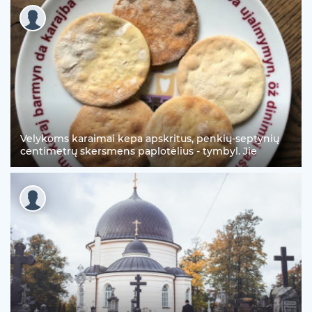
Velykoms karaimai kepa apskritus, penkių-septynių
centimetrų skersmens paplotėlius - tymbyl. Jie