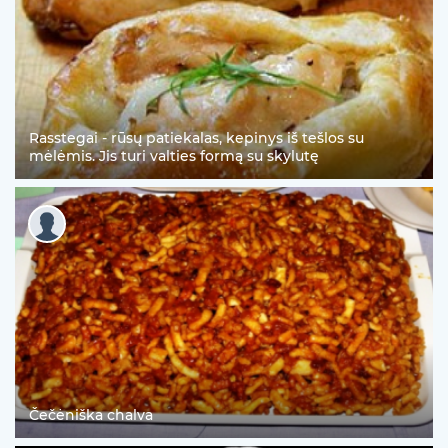
Rasstegai - rūsų patiekalas, kepinys iš tešlos su
mėlėmis. Jis turi valties formą su skylutę
Čečėniška chalva