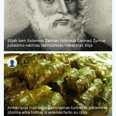
Elijah ben Solomon Zalman (Vilniaus Gaonas) Žymus
judaizmo rabinas, talmudistas, kabalistas. Elija
Armėnijoje nuo seno gaminamas turkiškas patiekalas
(dolma arba tolma) iš avienos faršo su ryžia