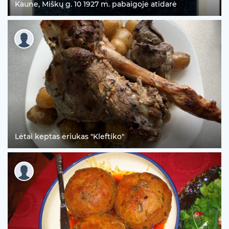
Kaune, Miškų g. 10 1927 m. pabaigoje atidarė
Lėtai keptas ėriukas "Kleftiko"