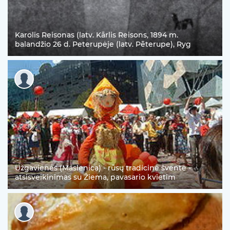
Karolis Reisonas (latv. Kārlis Reisons, 1894 m.
balandžio 26 d. Peterupėje (latv. Pēterupe), Ryg
Užgavienės (Maslenica) - rūsų tradicinė šventė -
atsisveikinimas su Žiema, pavasario kvietim