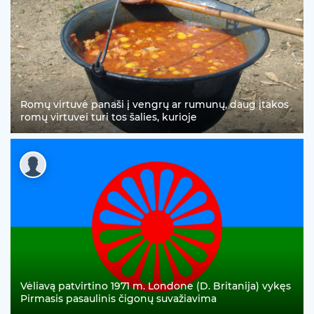
Romų virtuvė panaši į vengrų ar rumunų, daug įtakos
romų virtuvei turi tos šalies, kurioje
Vėliavą patvirtino 1971 m. Londone (D. Britanija) vykęs
Pirmasis pasaulinis čigonų suvažiavima