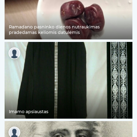
Ramadano pasninko dienos nutraukimas
pradedamas keliomis datulėmis
Imamo apsiaustas