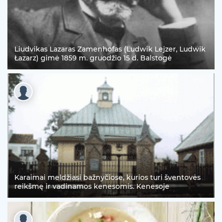
Liudvikas Lazaras Zamenhofas (Ludwik Lejzer, Ludwik
Łazarz) gimė 1859 m. gruodžio 15 d. Balstogė
Karaimai meldžiasi bažnyčiose, kurios turi šventovės
reikšmę ir vadinamos kenesomis. Kenesoje