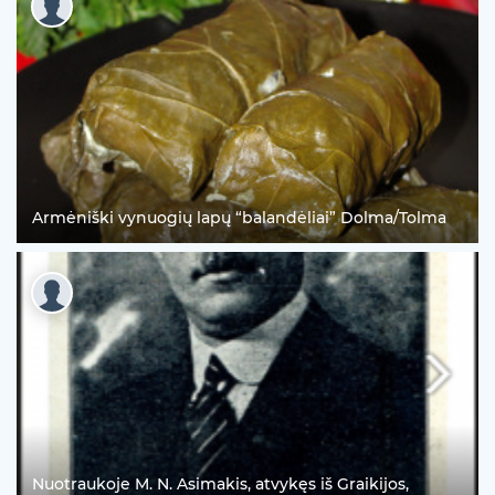
Armėniški vynuogių lapų “balandėliai” Dolma/Tolma
Nuotraukoje M. N. Asimakis, atvykęs iš Graikijos,